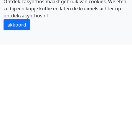
Ontdek zakynthos maakt gebruik van cookies. We eten
ze bij een kopje koffie en laten de kruimels achter op
ontdekzakynthos.nl
JOUW VAKANTIE
Start je reis hier voor Zakynthos
akkoord
OP VAKANTIE
Vakanties naar Zakynthos kun je maken van april tot en
met oktober. In de winter kun je ook naar Zakynthos
reizen, maar niet georganiseerd. Je zult dan via Athene
moeten reizen. In de zomermaanden vliegen
vakantievluchten vanaf Amsterdam rechtstreeks naar
Zakynthos. Zelf een vakantie samenstellen of een
pakketreis van een reisorganisatie zijn mogelijk. We
hebben de goedkoopste aanbiedingen van
vakanties
naar Zakynthos
voor je verzameld.