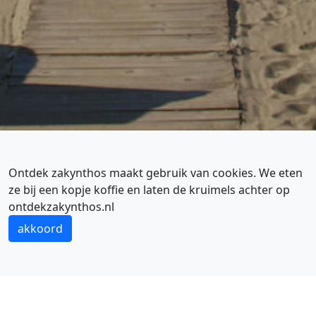
Ontdek zakynthos maakt gebruik van cookies. We eten
ze bij een kopje koffie en laten de kruimels achter op
RESTAURANTS, WINKELS EN ACCO’S
ontdekzakynthos.nl
Argassi is een echte
vakantiebestemming
akkoord
ARGASSI TIPS
Argassi is net als Laganas een drukke toeristische