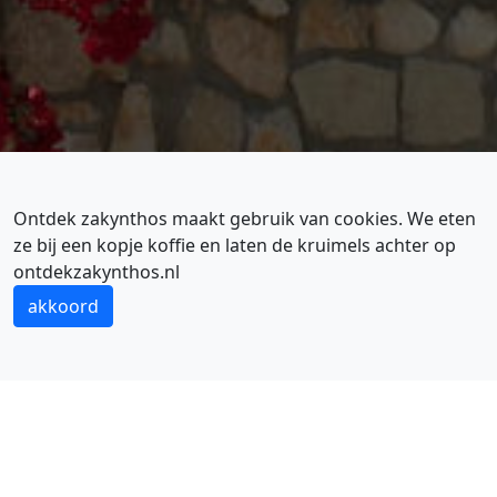
Ontdek zakynthos maakt gebruik van cookies. We eten
ze bij een kopje koffie en laten de kruimels achter op
ontdekzakynthos.nl
VASILIKOS ALS VAKANTIEBESTEMMING
Lekker wandelen in de binnenlanden
akkoord
VASILIKOS TIPS
Vasilikos is een veelzijdig stukje Zakynthos. Dit
schiereiland is namelijk niet alleen een prachtig
wandelgebied, maar herbergt ook de mooiste