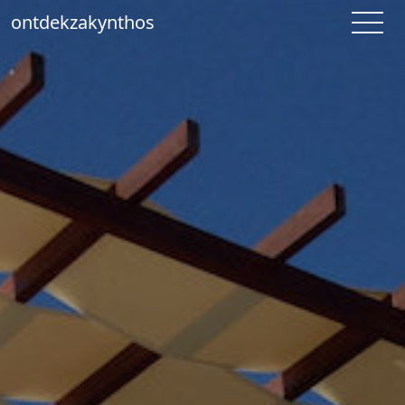
ontdekzakynthos